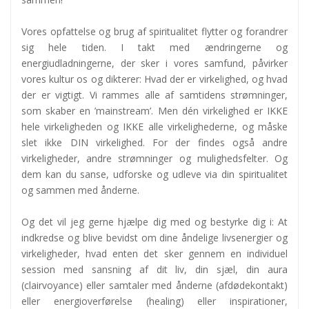
Vores opfattelse og brug af spiritualitet flytter og forandrer
sig hele tiden. I takt med ændringerne og
energiudladningerne, der sker i vores samfund, påvirker
vores kultur os og dikterer: Hvad der er virkelighed, og hvad
der er vigtigt. Vi rammes alle af samtidens strømninger,
som skaber en ’mainstream’. Men dén virkelighed er IKKE
hele virkeligheden og IKKE alle virkelighederne, og måske
slet ikke DIN virkelighed. For der findes også andre
virkeligheder, andre strømninger og mulighedsfelter. Og
dem kan du sanse, udforske og udleve via din spiritualitet
og sammen med ånderne.
Og det vil jeg gerne hjælpe dig med og bestyrke dig i: At
indkredse og blive bevidst om dine åndelige livsenergier og
virkeligheder, hvad enten det sker gennem en individuel
session med sansning af dit liv, din sjæl, din aura
(clairvoyance) eller samtaler med ånderne (afdødekontakt)
eller energioverførelse (healing) eller inspirationer,