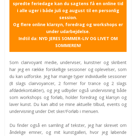
spredte feriedage kan du sagtens få en online tid
i alle uger i både juli og august til en personlig
session.
Og flere online klarsyn, foredrag og workshops er
under udarbejdelse.
Indtil da: NYD JERES SOMMER-LIV OG LIVET OM
SOMMEREN!
Som clairvoyant medie, underviser, kunstner og skribent
har jeg en række forskellige sessioner og oplevelser, som
du kan udforske. Jeg har mange typer individuelle sessioner
(8 slags clairvoyancer, 2 former for trance og 2 slags
afdødekontakter), og jeg udbyder også undervisning både
som workshops og forløb, holder foredrag og klarsyn og
laver kunst. Du kan altid se mine aktuelle tilbud, events og
undervisning under Det sker/Forløb i menuen.
Du finder også en samling af tekster, jeg har skrevet om
åndelige emner, og mit kunstgalleri, hvor jeg løbende