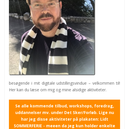
besøgende i mit digitale udstillingsvindue – velkommen til!
Her kan du læse om mig og mine alsidige aktiviteter.
Se alle kommende tilbud, workshops, foredrag,
uddannelser mv. under Det Sker/Forløb. Lige nu
har jeg disse aktiviteter på plakaten: Lidt
SOMMERFERIE - meeen da jeg kun holder enkelte