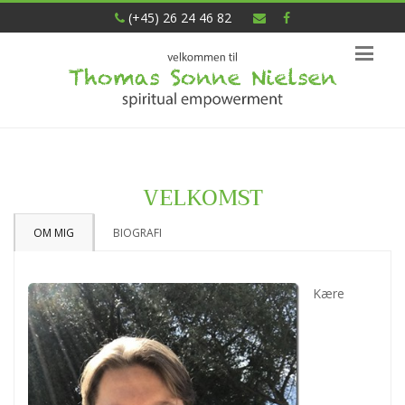
(+45) 26 24 46 82
VELKOMST
OM MIG
BIOGRAFI
Kære