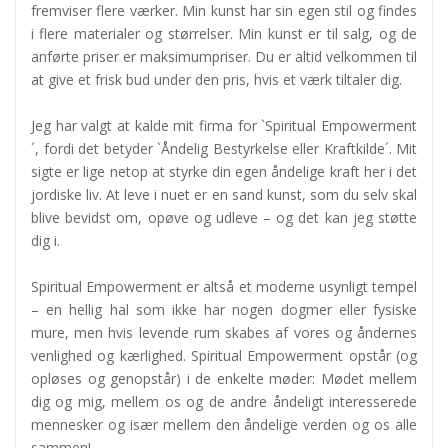
fremviser flere værker. Min kunst har sin egen stil og findes
i flere materialer og størrelser. Min kunst er til salg, og de
anførte priser er maksimumpriser. Du er altid velkommen til
at give et frisk bud under den pris, hvis et værk tiltaler dig.
Jeg har valgt at kalde mit firma for `Spiritual Empowerment
´, fordi det betyder `Åndelig Bestyrkelse eller Kraftkilde´. Mit
sigte er lige netop at styrke din egen åndelige kraft her i det
jordiske liv. At leve i nuet er en sand kunst, som du selv skal
blive bevidst om, opøve og udleve – og det kan jeg støtte
dig i.
Spiritual Empowerment er altså et moderne usynligt tempel
– en hellig hal som ikke har nogen dogmer eller fysiske
mure, men hvis levende rum skabes af vores og åndernes
venlighed og kærlighed. Spiritual Empowerment opstår (og
opløses og genopstår) i de enkelte møder: Mødet mellem
dig og mig, mellem os og de andre åndeligt interesserede
mennesker og især mellem den åndelige verden og os alle
sammen!