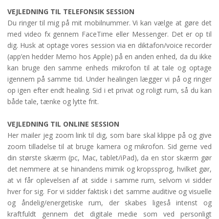
VEJLEDNING TIL TELEFONSIK SESSION
Du ringer til mig på mit mobilnummer. Vi kan vælge at gøre det
med video fx gennem FaceTime eller Messenger. Det er op til
dig. Husk at optage vores session via en diktafon/voice recorder
(app’en hedder Memo hos Apple) på en anden enhed, da du ikke
kan bruge den samme enheds mikrofon til at tale og optage
igennem på samme tid. Under healingen lægger vi på og ringer
op igen efter endt healing. Sid i et privat og roligt rum, så du kan
både tale, tænke og lytte frit.
VEJLEDNING TIL ONLINE SESSION
Her mailer jeg zoom link til dig, som bare skal klippe på og give
zoom tilladelse til at bruge kamera og mikrofon. Sid gerne ved
din største skærm (pc, Mac, tablet/iPad), da en stor skærm gør
det nemmere at se hinandens mimik og kropssprog, hvilket gør,
at vi får oplevelsen af at sidde i samme rum, selvom vi sidder
hver for sig. For vi sidder faktisk i det samme auditive og visuelle
og åndelig/energetiske rum, der skabes ligeså intenst og
kraftfuldt gennem det digitale medie som ved personligt