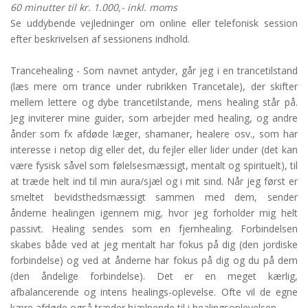
60 minutter til kr. 1.000,- inkl. moms
Se uddybende vejledninger om online eller telefonisk session
efter beskrivelsen af sessionens indhold.
Trancehealing - Som navnet antyder, går jeg i en trancetilstand
(læs mere om trance under rubrikken Trancetale), der skifter
mellem lettere og dybe trancetilstande, mens healing står på.
Jeg inviterer mine guider, som arbejder med healing, og andre
ånder som fx afdøde læger, shamaner, healere osv., som har
interesse i netop dig eller det, du fejler eller lider under (det kan
være fysisk såvel som følelsesmæssigt, mentalt og spirituelt), til
at træde helt ind til min aura/sjæl og i mit sind. Når jeg først er
smeltet bevidsthedsmæssigt sammen med dem, sender
ånderne healingen igennem mig, hvor jeg forholder mig helt
passivt. Healing sendes som en fjernhealing. Forbindelsen
skabes både ved at jeg mentalt har fokus på dig (den jordiske
forbindelse) og ved at ånderne har fokus på dig og du på dem
(den åndelige forbindelse). Det er en meget kærlig,
afbalancerende og intens healings-oplevelse. Ofte vil de egne
kære afdøde også træder hjælpende til i healingsoplevelsen.