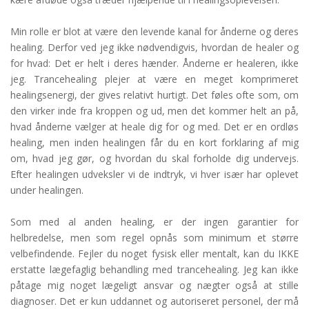
Min rolle er blot at være den levende kanal for ånderne og deres
healing. Derfor ved jeg ikke nødvendigvis, hvordan de healer og
for hvad: Det er helt i deres hænder. Ånderne er healeren, ikke
jeg. Trancehealing plejer at være en meget komprimeret
healingsenergi, der gives relativt hurtigt. Det føles ofte som, om
den virker inde fra kroppen og ud, men det kommer helt an på,
hvad ånderne vælger at heale dig for og med. Det er en ordløs
healing, men inden healingen får du en kort forklaring af mig
om, hvad jeg gør, og hvordan du skal forholde dig undervejs.
Efter healingen udveksler vi de indtryk, vi hver især har oplevet
under healingen.
Som med al anden healing, er der ingen garantier for
helbredelse, men som regel opnås som minimum et større
velbefindende. Fejler du noget fysisk eller mentalt, kan du IKKE
erstatte lægefaglig behandling med trancehealing. Jeg kan ikke
påtage mig noget lægeligt ansvar og nægter også at stille
diagnoser. Det er kun uddannet og autoriseret personel, der må